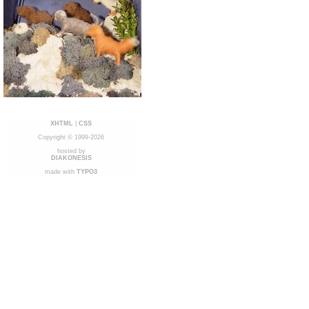
XHTML
|
CSS
Copyright © 1999-2026
hosted by
DIAKONESIS
made with
TYPO3