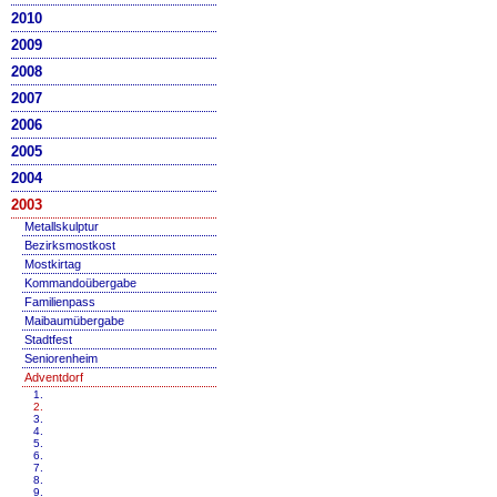
2010
2009
2008
2007
2006
2005
2004
2003
Metallskulptur
Bezirksmostkost
Mostkirtag
Kommandoübergabe
Familienpass
Maibaumübergabe
Stadtfest
Seniorenheim
Adventdorf
1.
2.
3.
4.
5.
6.
7.
8.
9.