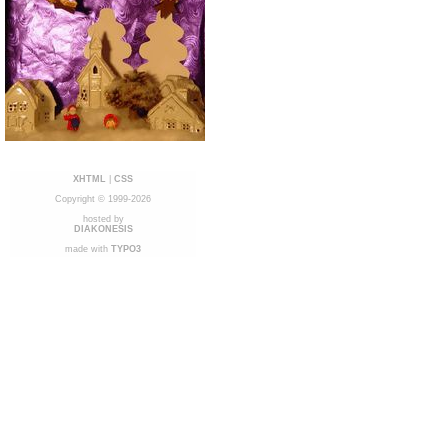
XHTML
|
CSS
Copyright © 1999-2026
hosted by
DIAKONESIS
made with
TYPO3