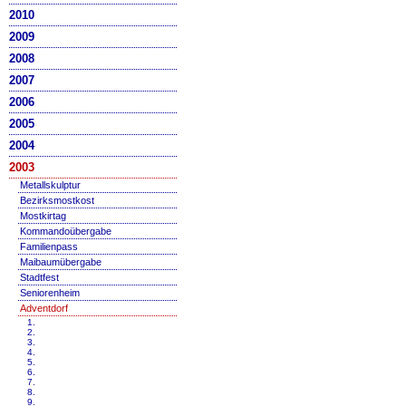
2010
2009
2008
2007
2006
2005
2004
2003
Metallskulptur
Bezirksmostkost
Mostkirtag
Kommandoübergabe
Familienpass
Maibaumübergabe
Stadtfest
Seniorenheim
Adventdorf
1.
2.
3.
4.
5.
6.
7.
8.
9.