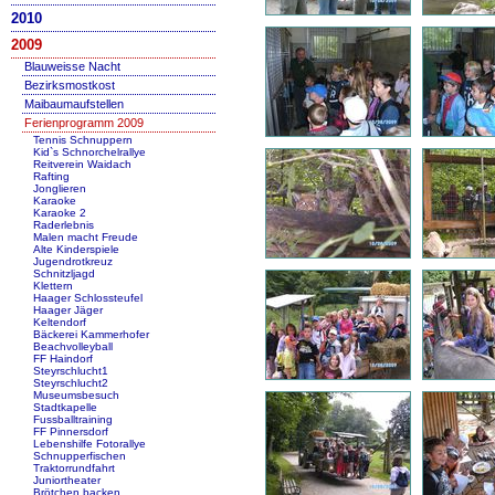
2010
2009
Blauweisse Nacht
Bezirksmostkost
Maibaumaufstellen
Ferienprogramm 2009
Tennis Schnuppern
Kid`s Schnorchelrallye
Reitverein Waidach
Rafting
Jonglieren
Karaoke
Karaoke 2
Raderlebnis
Malen macht Freude
Alte Kinderspiele
Jugendrotkreuz
Schnitzljagd
Klettern
Haager Schlossteufel
Haager Jäger
Keltendorf
Bäckerei Kammerhofer
Beachvolleyball
FF Haindorf
Steyrschlucht1
Steyrschlucht2
Museumsbesuch
Stadtkapelle
Fussballtraining
FF Pinnersdorf
Lebenshilfe Fotorallye
Schnupperfischen
Traktorrundfahrt
Juniortheater
Brötchen backen