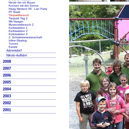
Heute bin ich Bauer
Kochen mit der Sonne
Haag Networx 09 - Lan Party
FF Stadt
Tierparkbesuch
Tierpark Tag 2
Wir Haager
Museumsbesuch 2
Kürbisaktion 1
Kürbisaktion 2
Kürbisaktion 3
2. Schwimmmeisterschaft
Inline-Skating
Turnen
Karate
Adventdorf
Nikolo-Auffahrt
2008
2007
2006
2005
2004
2003
2002
2001