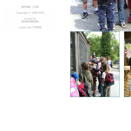
XHTML
|
CSS
Copyright © 1999-2026
hosted by
DIAKONESIS
made with
TYPO3