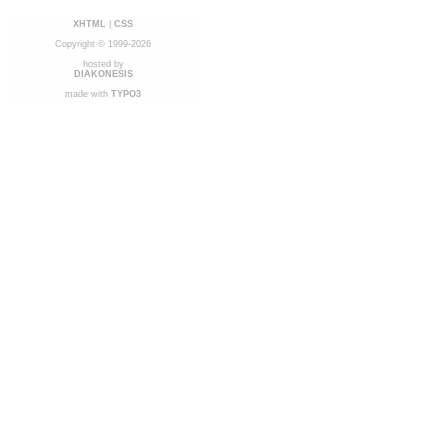
XHTML
|
CSS
Copyright © 1999-2026
hosted by
DIAKONESIS
made with
TYPO3