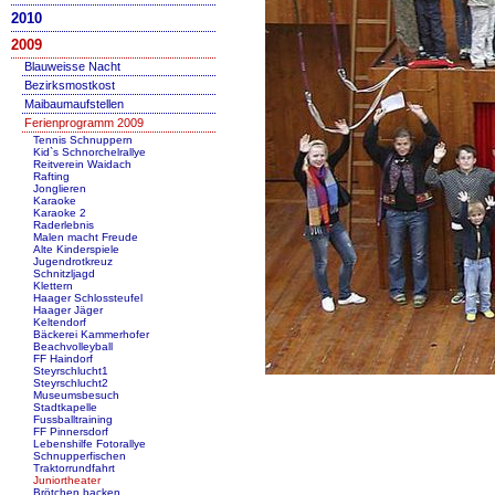
2010
2009
Blauweisse Nacht
Bezirksmostkost
Maibaumaufstellen
Ferienprogramm 2009
Tennis Schnuppern
Kid`s Schnorchelrallye
Reitverein Waidach
Rafting
Jonglieren
Karaoke
Karaoke 2
Raderlebnis
Malen macht Freude
Alte Kinderspiele
Jugendrotkreuz
Schnitzljagd
Klettern
Haager Schlossteufel
Haager Jäger
Keltendorf
Bäckerei Kammerhofer
Beachvolleyball
FF Haindorf
Steyrschlucht1
Steyrschlucht2
Museumsbesuch
Stadtkapelle
Fussballtraining
FF Pinnersdorf
Lebenshilfe Fotorallye
Schnupperfischen
Traktorrundfahrt
Juniortheater
Brötchen backen