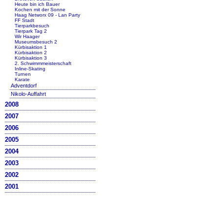
Heute bin ich Bauer
Kochen mit der Sonne
Haag Networx 09 - Lan Party
FF Stadt
Tierparkbesuch
Tierpark Tag 2
Wir Haager
Museumsbesuch 2
Kürbisaktion 1
Kürbisaktion 2
Kürbisaktion 3
2. Schwimmmeisterschaft
Inline-Skating
Turnen
Karate
Adventdorf
Nikolo-Auffahrt
2008
2007
2006
2005
2004
2003
2002
2001