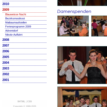
2010
2009
Blauweisse Nacht
Bezirksmostkost
Maibaumaufstellen
Ferienprogramm 2009
Adventdorf
Nikolo-Auffahrt
2008
2007
2006
2005
2004
2003
2002
2001
XHTML
|
CSS
Copyright © 1999-2026