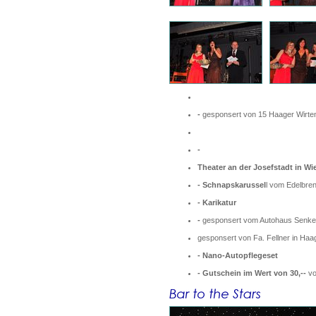
-
gesponsert von 15 Haager Wirte
-
Theater an der Josefstadt in Wi
- Schnapskarussel
l vom Edelbre
-
Karikatur
-
gesponsert vom Autohaus Senker 
gesponsert von Fa. Fellner in Haa
- Nano-Autopflegeset
-
Gutschein im Wert von 30,--
vo