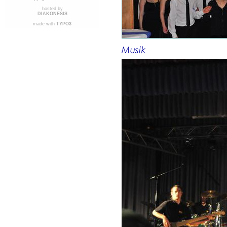
hosted by
DIAKONESIS
made with
TYPO3