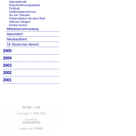
Islandpferde
Naturerfahrungsspiele
Fußball
Seifenkistenrennen
So ein Theater
Erlebnisfahrt mit dem Rad
offenes Singen
Kürbis Action
Mittelmeerumrundung
Adventdorf
Nikoloauffahrt
18. Musischer Advent
2005
2004
2003
2002
2001
XHTML
|
CSS
Copyright © 1999-2026
hosted by
DIAKONESIS
made with
TYPO3