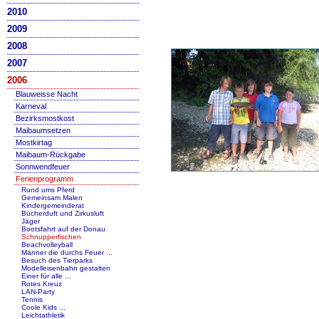
2010
2009
2008
2007
2006
Blauweisse Nacht
Karneval
Bezirksmostkost
Maibaumsetzen
Mostkirtag
Maibaum-Rückgabe
Sonnwendfeuer
Ferienprogramm
Rund ums Pferd
Gemeinsam Malen
Kindergemeinderat
Bücherduft und Zirkusluft
Jäger
Bootsfahrt auf der Donau
Schnupperfischen
Beachvolleyball
Männer die durchs Feuer ...
Besuch des Tierparks
Modelleisenbahn gestalten
Einer für alle ...
Rotes Kreuz
LAN-Party
Tennis
Coole Kids ...
Leichtathletik