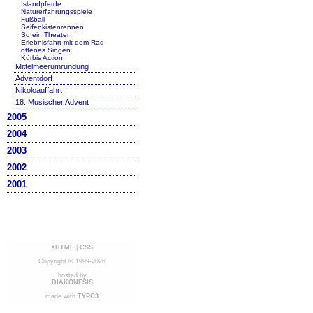
Islandpferde
Naturerfahrungsspiele
Fußball
Seifenkistenrennen
So ein Theater
Erlebnisfahrt mit dem Rad
offenes Singen
Kürbis Action
Mittelmeerumrundung
Adventdorf
Nikoloauffahrt
18. Musischer Advent
2005
2004
2003
2002
2001
XHTML
|
CSS
Copyright © 1999-2026
hosted by
DIAKONESIS
made with
TYPO3