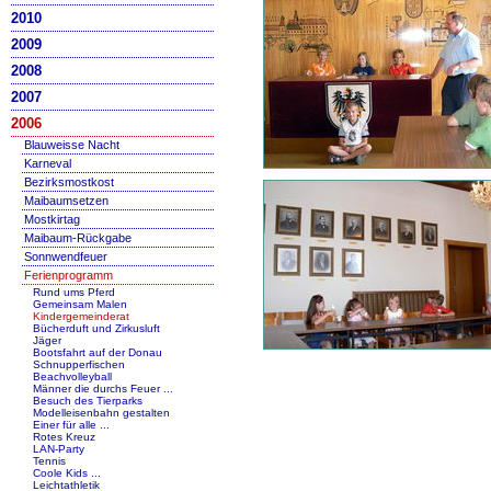
2010
2009
2008
2007
2006
Blauweisse Nacht
Karneval
Bezirksmostkost
Maibaumsetzen
Mostkirtag
Maibaum-Rückgabe
Sonnwendfeuer
Ferienprogramm
Rund ums Pferd
Gemeinsam Malen
Kindergemeinderat
Bücherduft und Zirkusluft
Jäger
Bootsfahrt auf der Donau
Schnupperfischen
Beachvolleyball
Männer die durchs Feuer ...
Besuch des Tierparks
Modelleisenbahn gestalten
Einer für alle ...
Rotes Kreuz
LAN-Party
Tennis
Coole Kids ...
Leichtathletik