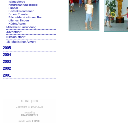
Islandpferde
Naturerfahrungsspiele
Fußball
Seifenkistenrennen
So ein Theater
Erlebnisfahrt mit dem Rad
offenes Singen
Kürbis Action
Mittelmeerumrundung
Adventdorf
Nikoloauffahrt
18. Musischer Advent
2005
2004
2003
2002
2001
XHTML
|
CSS
Copyright © 1999-2026
hosted by
DIAKONESIS
made with
TYPO3