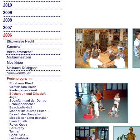
2010
2009
2008
2007
2006
Blauweisse Nacht
Karneval
Bezirksmostkost
Maibaumsetzen
Mostkirtag
Maibaum-Rückgabe
Sonnwendfeuer
Ferienprogramm
Rund ums Pferd
Gemeinsam Malen
Kindergemeinderat
Bücherduft und Zirkusluft
Jäger
Bootsfahrt auf der Donau
Schnupperfischen
Beachvolleyball
Männer die durchs Feuer ...
Besuch des Tierparks
Modelleisenbahn gestalten
Einer für alle ...
Rotes Kreuz
LAN-Party
Tennis
Coole Kids ...
Leichtathletik