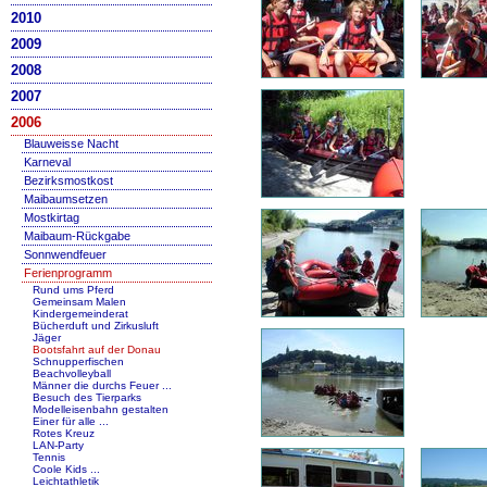
2010
2009
2008
2007
2006
Blauweisse Nacht
Karneval
Bezirksmostkost
Maibaumsetzen
Mostkirtag
Maibaum-Rückgabe
Sonnwendfeuer
Ferienprogramm
Rund ums Pferd
Gemeinsam Malen
Kindergemeinderat
Bücherduft und Zirkusluft
Jäger
Bootsfahrt auf der Donau
Schnupperfischen
Beachvolleyball
Männer die durchs Feuer ...
Besuch des Tierparks
Modelleisenbahn gestalten
Einer für alle ...
Rotes Kreuz
LAN-Party
Tennis
Coole Kids ...
Leichtathletik