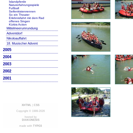
Islandpferde
Naturerfahrungsspiele
Fußball
Seifenkistenrennen
So ein Theater
Erlebnisfahrt mit dem Rad
offenes Singen
Kürbis Action
Mittelmeerumrundung
Adventdorf
Nikoloauffahrt
18. Musischer Advent
2005
2004
2003
2002
2001
XHTML
|
CSS
Copyright © 1999-2026
hosted by
DIAKONESIS
made with
TYPO3